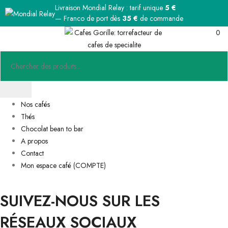
Livraison Mondial Relay : tarif unique
5 €
— Franco de port dès
35 €
de commande
0
Nos cafés
Thés
Chocolat bean to bar
A propos
Contact
Mon espace café (COMPTE)
SUIVEZ-NOUS SUR LES
RÉSEAUX SOCIAUX