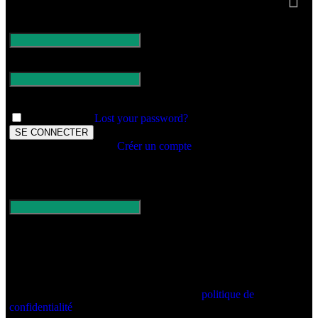
Se connecter
Nom d'utilisateur ou email
*
Mot de passe
*
Remember me
Lost your password?
Pas encore de compte ?
Créer un compte
Register
Adresse Email
*
A password will be sent to your email address.
Vos données personnelles seront utilisées pour vous accompagner
au cours de votre visite du site web, gérer l’accès à votre compte,
et pour d’autres raisons décrites dans notre
politique de
confidentialité
.