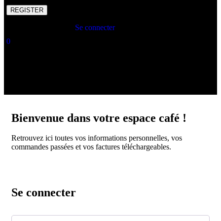
REGISTER
Vous avez un compte
Se connecter
0
Votre panier
Aucun produit dans le panier:
0,00
€
Bienvenue dans votre espace café !
Retrouvez ici toutes vos informations personnelles, vos
commandes passées et vos factures téléchargeables.
Se connecter