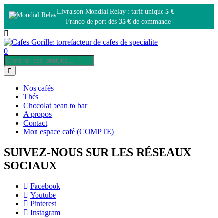
Livraison Mondial Relay : tarif unique
5 €
— Franco de port dès
35 €
de commande
0
Nos cafés
Thés
Chocolat bean to bar
A propos
Contact
Mon espace café (COMPTE)
SUIVEZ-NOUS SUR LES RÉSEAUX
SOCIAUX
Facebook
Youtube
Pinterest
Instagram