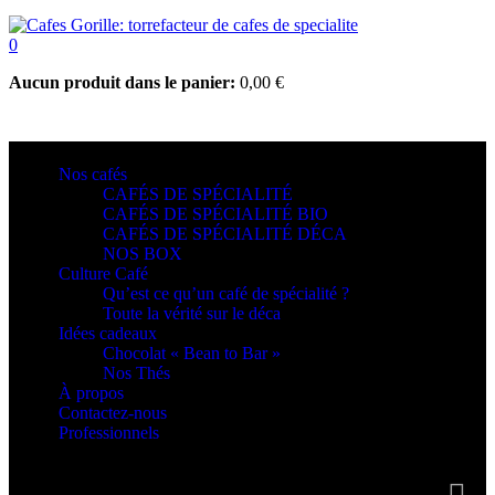
0
Aucun produit dans le panier:
0,00
€
Nos cafés
CAFÉS DE SPÉCIALITÉ
CAFÉS DE SPÉCIALITÉ BIO
CAFÉS DE SPÉCIALITÉ DÉCA
NOS BOX
Culture Café
Qu’est ce qu’un café de spécialité ?
Toute la vérité sur le déca
Idées cadeaux
Chocolat « Bean to Bar »
Nos Thés
À propos
Contactez-nous
Professionnels