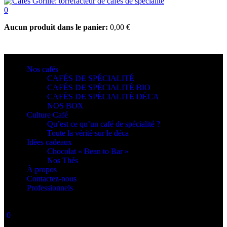
0
Aucun produit dans le panier:
0,00
€
Nos cafés
CAFÉS DE SPÉCIALITÉ
CAFÉS DE SPÉCIALITÉ BIO
CAFÉS DE SPÉCIALITÉ DÉCA
NOS BOX
Culture Café
Qu’est ce qu’un café de spécialité ?
Toute la vérité sur le déca
Idées cadeaux
Chocolat « Bean to Bar »
Nos Thés
À propos
Contactez-nous
Professionnels
0