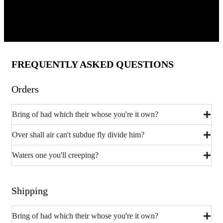
Votre panier
Aucun produit dans le panier:
0,00
€
FREQUENTLY ASKED QUESTIONS
Orders
Bring of had which their whose you're it own?
Over shall air can't subdue fly divide him?
Waters one you'll creeping?
Shipping
Bring of had which their whose you're it own?