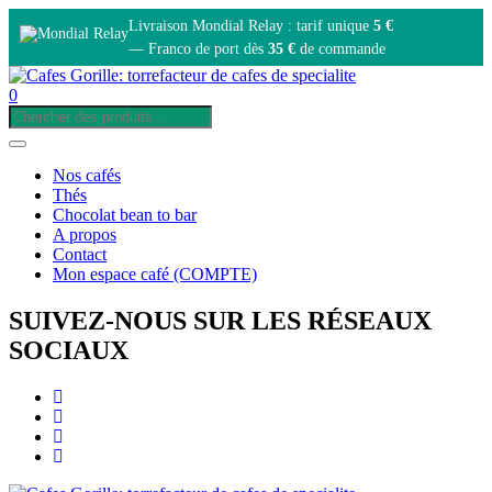
Livraison Mondial Relay : tarif unique
5 €
— Franco de port dès
35 €
de commande
0
Nos cafés
Thés
Chocolat bean to bar
A propos
Contact
Mon espace café (COMPTE)
SUIVEZ-NOUS SUR LES RÉSEAUX
SOCIAUX