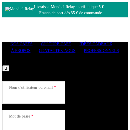
Livraison Mondial Relay : tarif unique
5 €
— Franco de port dès
35 €
de commande
0
NOS CAFÉS
CULTURE CAFÉ
IDÉES CADEAUX
À PROPOS
CONTACTEZ-NOUS
PROFESSIONNELS
SE CONNECTER
Nom d'utilisateur ou email
*
Mot de passe
*