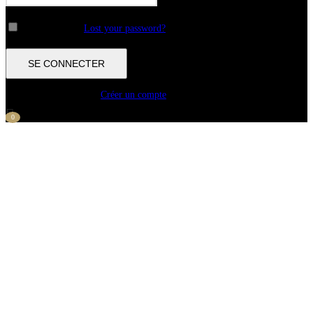
Remember me
Lost your password?
Pas encore de compte ?
Créer un compte
0
NOS CAFÉS
CULTURE CAFÉ
IDÉES CADEAUX
À PROPOS
CONTACTEZ-NOUS
PROFESSIONNELS
0
LES DIFFÉRENTS TYPES DE
TORRÉFACTION