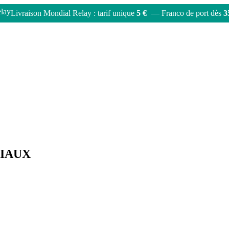
Livraison Mondial Relay : tarif unique
5 €
— Franco de port dès
3
CIAUX