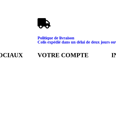
Politique de livraison
Colis expédié dans un délai de deux jours ou
OCIAUX
VOTRE COMPTE
I
Ca
Mon Espace Café (Compte)
6,
Détails du compte
30
Mes commandes
Ap
Ma liste de souhaits
Éc
co