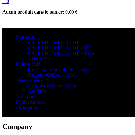
0
Aucun produit dans le panier:
0,00
€
Nos cafés
CAFÉS DE SPÉCIALITÉ
CAFÉS DE SPÉCIALITÉ BIO
CAFÉS DE SPÉCIALITÉ DÉCA
NOS BOX
Culture Café
Qu’est ce qu’un café de spécialité ?
Toute la vérité sur le déca
Idées cadeaux
Chocolat « Bean to Bar »
Nos Thés
À propos
Contactez-nous
Professionnels
Company