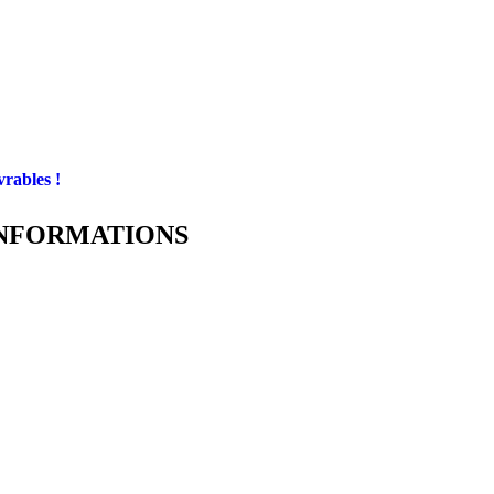
vrables !
NFORMATIONS
fés Gorille
 route de Saint Etienne d’Escattes
420 CALVISSON France
pelez-nous : 0624589157
rivez-nous :
ntact@cafesgorille.com