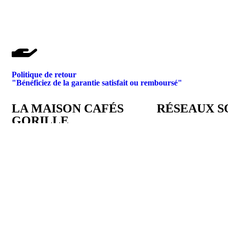
Politique de retour
"Bénéficiez de la garantie satisfait ou remboursé"
LA MAISON CAFÉS
RÉSEAUX S
GORILLE
A propos
Mentions légales
Conditions Générales de Vente
Magasin et Atelier
Partenaires
Contactez-nous
©2024 INSOMNIAQ