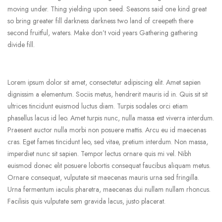
moving under. Thing yielding upon seed. Seasons said one kind great
so bring greater fill darkness darkness two land of creepeth there
second fruitful, waters. Make don’t void years Gathering gathering
divide fill.
Lorem ipsum dolor sit amet, consectetur adipiscing elit. Amet sapien
dignissim a elementum. Sociis metus, hendrerit mauris id in. Quis sit sit
ultrices tincidunt euismod luctus diam. Turpis sodales orci etiam
phasellus lacus id leo. Amet turpis nunc, nulla massa est viverra interdum.
Praesent auctor nulla morbi non posuere mattis. Arcu eu id maecenas
cras. Eget fames tincidunt leo, sed vitae, pretium interdum. Non massa,
imperdiet nunc sit sapien. Tempor lectus ornare quis mi vel. Nibh
euismod donec elit posuere lobortis consequat faucibus aliquam metus.
Ornare consequat, vulputate sit maecenas mauris urna sed fringilla.
Urna fermentum iaculis pharetra, maecenas dui nullam nullam rhoncus.
Facilisis quis vulputate sem gravida lacus, justo placerat.