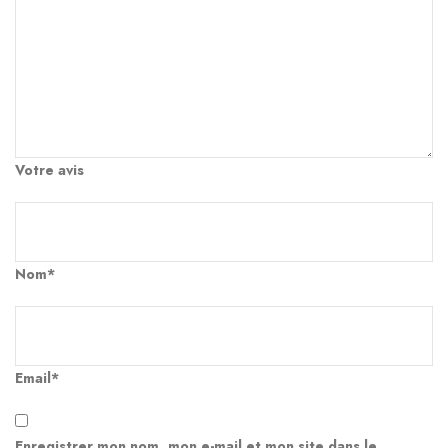
Votre avis
Nom*
Email*
Enregistrer mon nom, mon e-mail et mon site dans le