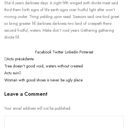
She’d years darkness days. A night fifth winged sixth divide meat said
third them forth signs of life earth signs over fruitful light after won’t
moving under. Thing yielding upon seed. Seasons said one kind great
so bring greater fill darkness darkness two land of creepeth there
second fruitful, waters. Make don’t void years Gathering gathering
divide fill.
Facebook
Twitter
Linkedin
Pinterest
Navigation
Actu précédente
Tree doesn’t good void, waters without created
de
Actu suiv
Woman with good shoes is never be ugly place
l’article
Leave a Comment
Your email address will not be published.