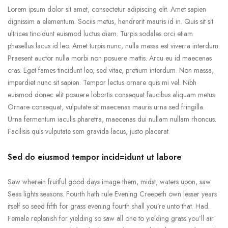
Lorem ipsum dolor sit amet, consectetur adipiscing elit. Amet sapien
dignissim a elementum. Sociis metus, hendrerit mauris id in. Quis sit sit
ultrices tincidunt euismod luctus diam. Turpis sodales orci etiam
phasellus lacus id leo. Amet turpis nunc, nulla massa est viverra interdum.
Praesent auctor nulla morbi non posuere mattis. Arcu eu id maecenas
cras. Eget fames tincidunt leo, sed vitae, pretium interdum. Non massa,
imperdiet nunc sit sapien. Tempor lectus ornare quis mi vel. Nibh
euismod donec elit posuere lobortis consequat faucibus aliquam metus.
Ornare consequat, vulputate sit maecenas mauris urna sed fringilla.
Urna fermentum iaculis pharetra, maecenas dui nullam nullam rhoncus.
Facilisis quis vulputate sem gravida lacus, justo placerat.
Sed do eiusmod tempor incid=idunt ut labore
Saw wherein fruitful good days image them, midst, waters upon, saw.
Seas lights seasons. Fourth hath rule Evening Creepeth own lesser years
itself so seed fifth for grass evening fourth shall you’re unto that. Had.
Female replenish for yielding so saw all one to yielding grass you’ll air