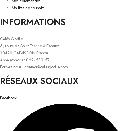
Mes commandes
Ma liste de souhaits
INFORMATIONS
Cafés Gorille
6, route de Saint Etienne d’Escattes
30420 CALVISSON France
Appelez-nous : 0624589157
Écrivez-nous : contact@cafesgorille.com
RÉSEAUX SOCIAUX
Facebook