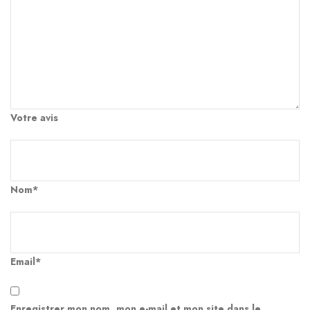
Votre avis
Nom*
Email*
Enregistrer mon nom, mon e-mail et mon site dans le