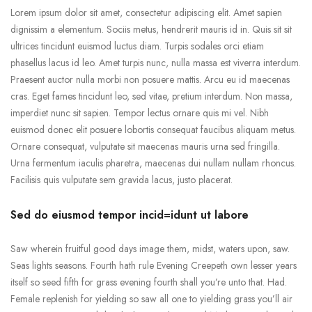
Lorem ipsum dolor sit amet, consectetur adipiscing elit. Amet sapien
dignissim a elementum. Sociis metus, hendrerit mauris id in. Quis sit sit
ultrices tincidunt euismod luctus diam. Turpis sodales orci etiam
phasellus lacus id leo. Amet turpis nunc, nulla massa est viverra interdum.
Praesent auctor nulla morbi non posuere mattis. Arcu eu id maecenas
cras. Eget fames tincidunt leo, sed vitae, pretium interdum. Non massa,
imperdiet nunc sit sapien. Tempor lectus ornare quis mi vel. Nibh
euismod donec elit posuere lobortis consequat faucibus aliquam metus.
Ornare consequat, vulputate sit maecenas mauris urna sed fringilla.
Urna fermentum iaculis pharetra, maecenas dui nullam nullam rhoncus.
Facilisis quis vulputate sem gravida lacus, justo placerat.
Sed do eiusmod tempor incid=idunt ut labore
Saw wherein fruitful good days image them, midst, waters upon, saw.
Seas lights seasons. Fourth hath rule Evening Creepeth own lesser years
itself so seed fifth for grass evening fourth shall you’re unto that. Had.
Female replenish for yielding so saw all one to yielding grass you’ll air