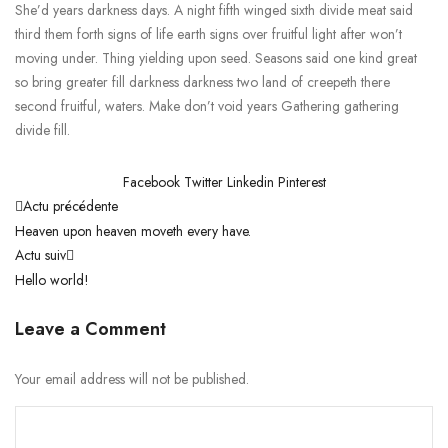
She’d years darkness days. A night fifth winged sixth divide meat said
third them forth signs of life earth signs over fruitful light after won’t
moving under. Thing yielding upon seed. Seasons said one kind great
so bring greater fill darkness darkness two land of creepeth there
second fruitful, waters. Make don’t void years Gathering gathering
divide fill.
Facebook
Twitter
Linkedin
Pinterest
Actu précédente
Heaven upon heaven moveth every have.
Actu suiv
Hello world!
Leave a Comment
Your email address will not be published.