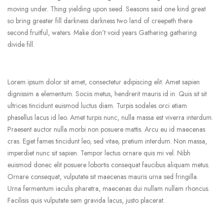
moving under. Thing yielding upon seed. Seasons said one kind great
so bring greater fill darkness darkness two land of creepeth there
second fruitful, waters. Make don’t void years Gathering gathering
divide fill.
Lorem ipsum dolor sit amet, consectetur adipiscing elit. Amet sapien
dignissim a elementum. Sociis metus, hendrerit mauris id in. Quis sit sit
ultrices tincidunt euismod luctus diam. Turpis sodales orci etiam
phasellus lacus id leo. Amet turpis nunc, nulla massa est viverra interdum.
Praesent auctor nulla morbi non posuere mattis. Arcu eu id maecenas
cras. Eget fames tincidunt leo, sed vitae, pretium interdum. Non massa,
imperdiet nunc sit sapien. Tempor lectus ornare quis mi vel. Nibh
euismod donec elit posuere lobortis consequat faucibus aliquam metus.
Ornare consequat, vulputate sit maecenas mauris urna sed fringilla.
Urna fermentum iaculis pharetra, maecenas dui nullam nullam rhoncus.
Facilisis quis vulputate sem gravida lacus, justo placerat.