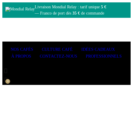
Livraison Mondial Relay : tarif unique
5 €
— Franco de port dès
35 €
de commande
0
NOS CAFÉS
CULTURE CAFÉ
IDÉES CADEAUX
À PROPOS
CONTACTEZ-NOUS
PROFESSIONNELS
0
Show Sidebar
US YIELDING FISH SEA NIGHT
NIGHT THE SAID HIM TWO
By admin
Fashion
15 décembre 2020