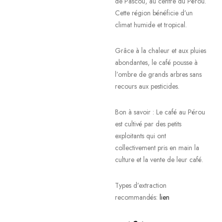
de Pascou, au centre du Pérou.
Cette région bénéficie d’un
climat humide et tropical.
Grâce à la chaleur et aux pluies
abondantes, le café pousse à
l’ombre de grands arbres sans
recours aux pesticides.
Bon à savoir : Le café au Pérou
est cultivé par des petits
exploitants qui ont
collectivement pris en main la
culture et la vente de leur café.
Types d’extraction
recommandés:
lien