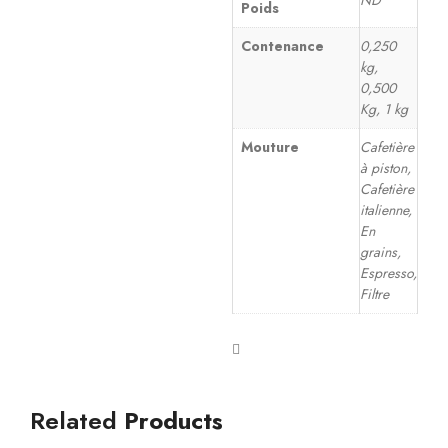
ND
Poids
Contenance
0,250
kg,
0,500
Kg, 1 kg
Mouture
Cafetière
à piston,
Cafetière
italienne,
En
grains,
Espresso,
Filtre
Related
Products